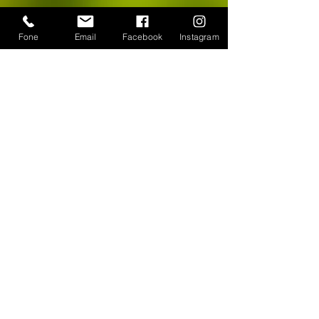
Fone
Email
Facebook
Instagram
CONTATO
WhatsApp:
(11) 94384-8286
Seg à sex das 9h ás 18h
Loja Física: Rua Cayowaá, 1745
Sábado das 10h às 17h
Sumaré - São Paulo / SP
E-mail:
escultura-viva@hotmail.com
FORMAS DE PAGAMENTO
©
2018-2025
, Escultura Viva. Desenvolvido por
Roberto Basile
Proibido cópia total ou parcial - Todos direitos
reservados