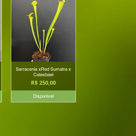
Sarracenia xRed Sumatra x
Catesbaei
Preço
R$ 250,00
Disponível