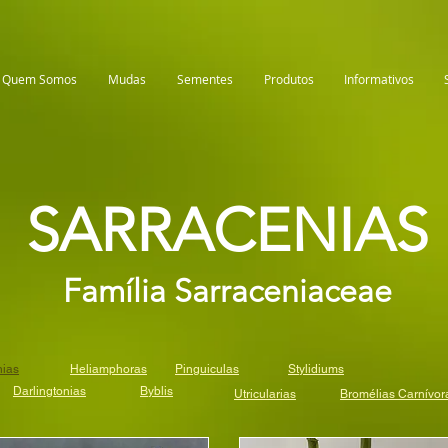
Quem Somos
Mudas
Sementes
Produtos
Informativos
SARRACENIAS
Família Sarraceniaceae
nias
Heliamphoras
Pinguiculas
Stylidiums
Darlingtonias
Byblis
Utricularias
Bromélias Carnívor