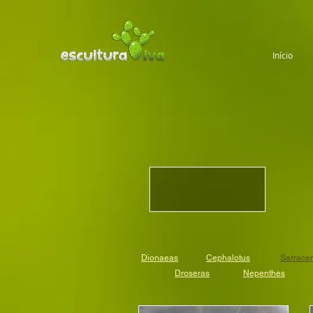
Início
Dionaeas
Cephalotus
Sarrace
Droseras
Nepenthes