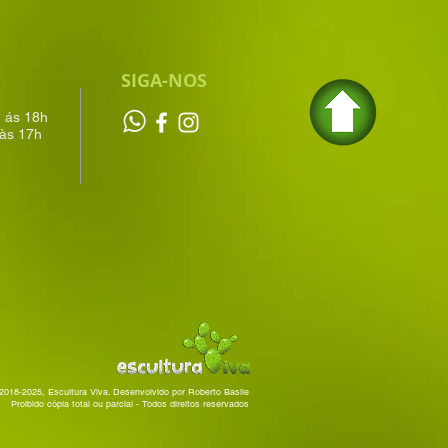
SIGA-NOS
h ás 18h
às 17h
2018-2025, Escultura Viva. Desenvolvido por Roberto Basile
Proibido cópia total ou parcial - Todos direitos reservados