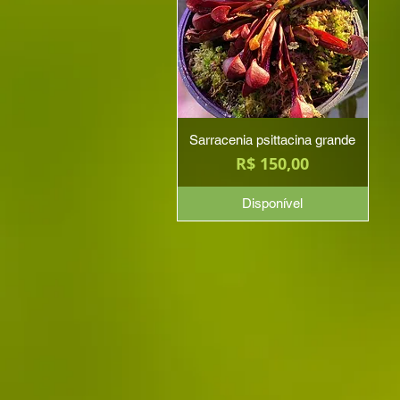
Sarracenia psittacina grande
Preço
R$ 150,00
Disponível