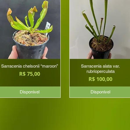
Sarracenia chelsonii “maroon”
Sarracenia alata var.
rubrioperculata
Preço
R$ 75,00
Preço
R$ 100,00
Disponível
Disponível