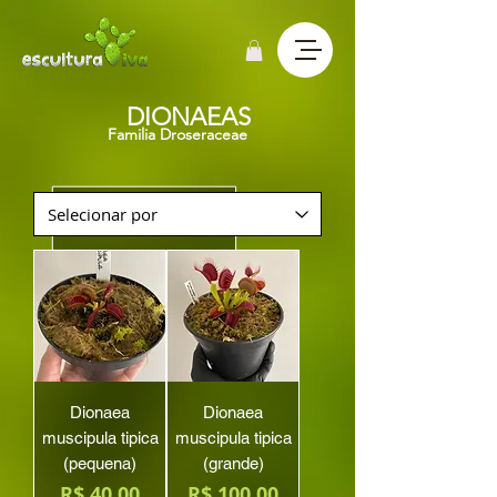
DIONAEAS
Familia Droseraceae
Dionaea
Dionaea
muscipula tipica
muscipula tipica
(pequena)
(grande)
Preço
Preço
R$ 40,00
R$ 100,00