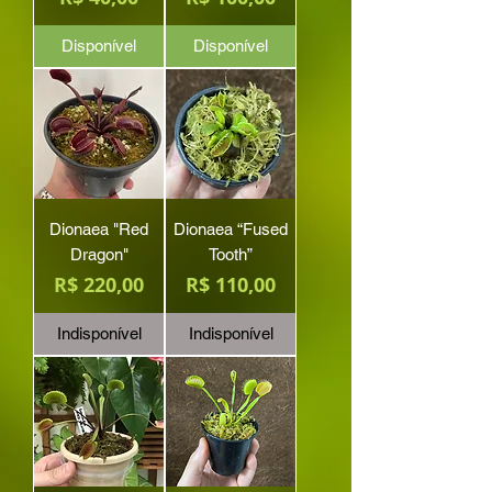
Disponível
Disponível
Dionaea "Red
Dionaea “Fused
Dragon"
Tooth”
Preço
Preço
R$ 220,00
R$ 110,00
Indisponível
Indisponível