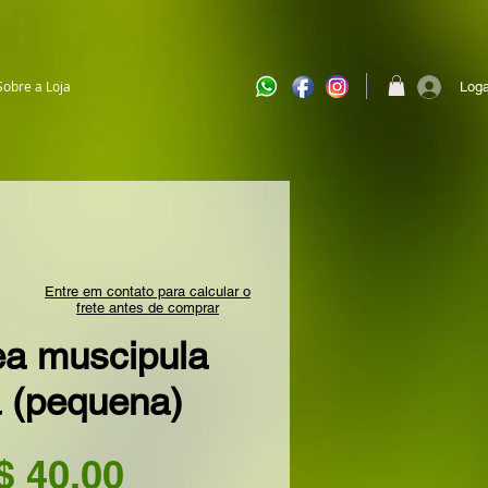
Sobre a Loja
Loga
Entre em contato para calcular o
frete antes de comprar
ea muscipula
a (pequena)
Preço
$ 40,00