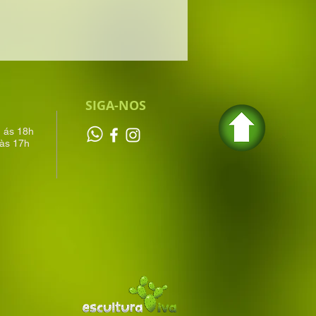
SIGA-NOS
h ás 18h
às 17h