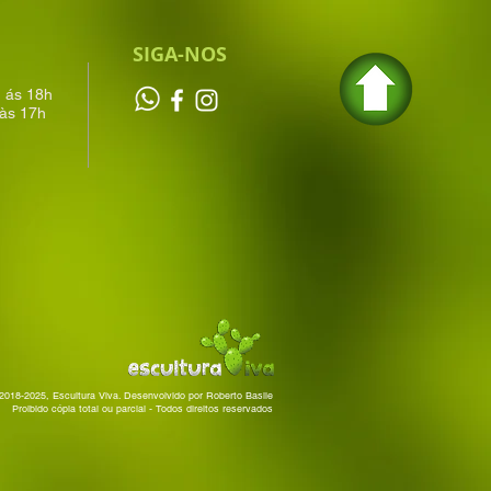
SIGA-NOS
h ás 18h
às 17h
2018-2025, Escultura Viva. Desenvolvido por Roberto Basile
Proibido cópia total ou parcial - Todos direitos reservados