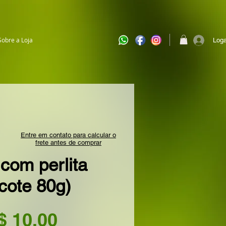
Sobre a Loja
Loga
Entre em contato para calcular o
frete antes de comprar
 com perlita
cote 80g)
Preço
$ 10,00