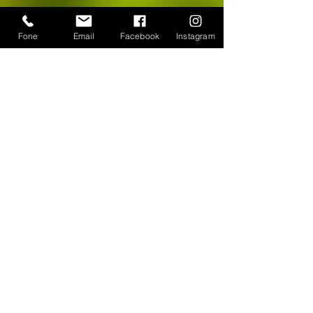
Fone
Email
Facebook
Instagram
CONTATO
WhatsApp:
(11) 94384-8286
Seg à sex das 9h ás 18h
Loja Física: Rua Cayowaá, 1745
Sábado das 10h às 17h
Sumaré - São Paulo / SP
E-mail:
escultura-viva@hotmail.com
FORMAS DE PAGAMENTO
©
2018-2025
, Escultura Viva. Desenvolvido por
Roberto Basile
Proibido cópia total ou parcial - Todos direitos
reservados