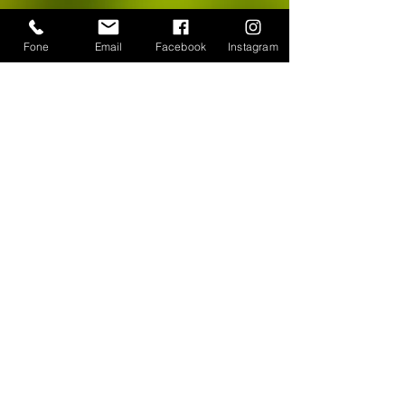
Share
Fone
Email
Facebook
Instagram
CONTATO
WhatsApp:
(11) 94384-8286
Seg à sex das 9h ás 18h
Loja Física: Rua Cayowaá, 1745
Sábado das 10h às 17h
Sumaré - São Paulo / SP
E-mail:
escultura-viva@hotmail.com
FORMAS DE PAGAMENTO
©
2018-2025
, Escultura Viva. Desenvolvido por
Roberto Basile
Proibido cópia total ou parcial - Todos direitos
reservados