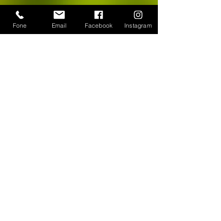
Fone
Email
Facebook
Instagram
CONTATO
WhatsApp:
(11) 94384-8286
Seg à sex das 9h ás 18h
Loja Física: Rua Cayowaá, 1745
Sábado das 10h às 17h
Sumaré - São Paulo / SP
E-mail:
escultura-viva@hotmail.com
FORMAS DE PAGAMENTO
©
2018-2025
, Escultura Viva. Desenvolvido por
Roberto Basile
Proibido cópia total ou parcial - Todos direitos
reservados