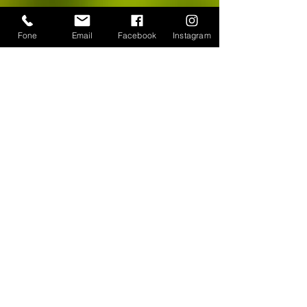
Fone
Email
Facebook
Instagram
CONTATO
WhatsApp:
(11) 94384-8286
Seg à sex das 9h ás 18h
Loja Física: Rua Cayowaá, 1745
Sábado das 10h às 17h
Sumaré - São Paulo / SP
E-mail:
escultura-viva@hotmail.com
FORMAS DE PAGAMENTO
©
2018-2025
, Escultura Viva. Desenvolvido por
Roberto Basile
Proibido cópia total ou parcial - Todos direitos
reservados