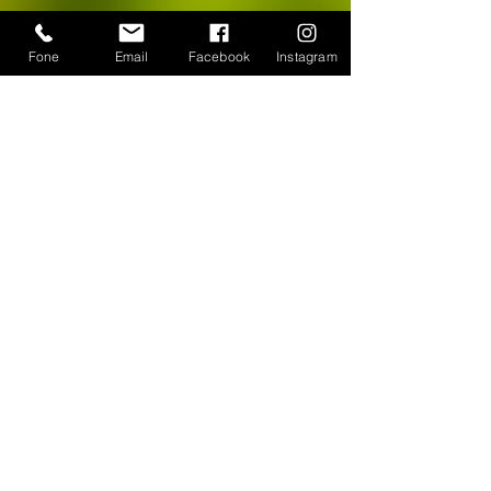
Fone
Email
Facebook
Instagram
CONTATO
WhatsApp:
(11) 94384-8286
Seg à sex das 9h ás 18h
Loja Física: Rua Cayowaá, 1745
Sábado das 10h às 17h
Sumaré - São Paulo / SP
E-mail:
escultura-viva@hotmail.com
FORMAS DE PAGAMENTO
©
2018-2025
, Escultura Viva. Desenvolvido por
Roberto Basile
Proibido cópia total ou parcial - Todos direitos
reservados