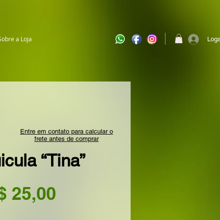
Sobre a Loja
Loga
Entre em contato para calcular o
frete antes de comprar
icula “Tina”
Preço
$ 25,00