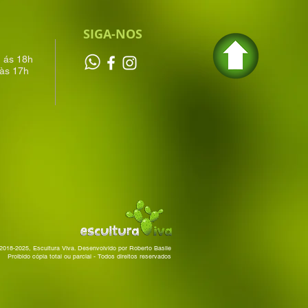
SIGA-NOS
h ás 18h
às 17h
2018-2025, Escultura Viva. Desenvolvido por Roberto Basile
Proibido cópia total ou parcial - Todos direitos reservados