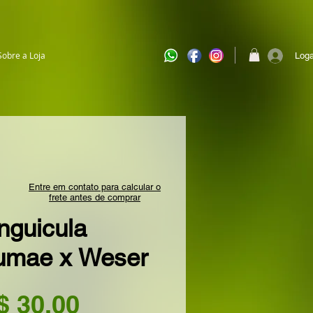
Sobre a Loja
Loga
Entre em contato para calcular o
frete antes de comprar
nguicula
umae x Weser
Preço
$ 30,00