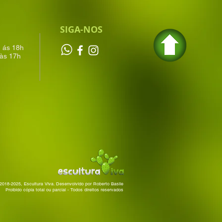
SIGA-NOS
h ás 18h
às 17h
2018-2025, Escultura Viva. Desenvolvido por Roberto Basile
Proibido cópia total ou parcial - Todos direitos reservados