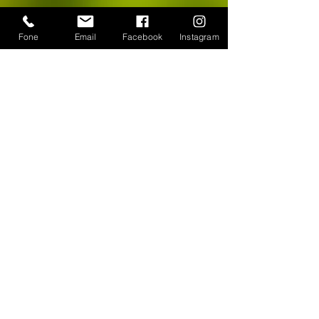
Fone
Email
Facebook
Instagram
CONTATO
WhatsApp:
(11) 94384-8286
Seg à sex das 9h ás 18h
Loja Física: Rua Cayowaá, 1745
Sábado das 10h às 17h
Sumaré - São Paulo / SP
E-mail:
escultura-viva@hotmail.com
FORMAS DE PAGAMENTO
©
2018-2025
, Escultura Viva. Desenvolvido por
Roberto Basile
Proibido cópia total ou parcial - Todos direitos
reservados