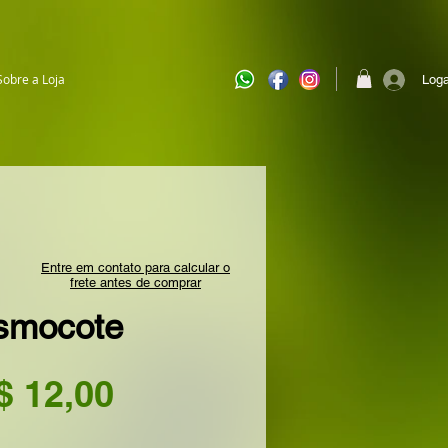
Sobre a Loja
Loga
Entre em contato para calcular o
frete antes de comprar
smocote
Preço
$ 12,00