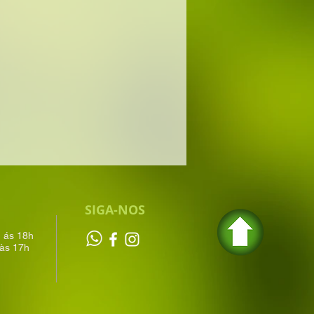
SIGA-NOS
h ás 18h
às 17h