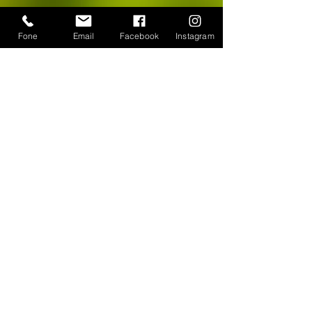
Fone
Email
Facebook
Instagram
CONTATO
WhatsApp:
(11) 94384-8286
Seg à sex das 9h ás 18h
Loja Física: Rua Cayowaá, 1745
Sábado das 10h às 17h
Sumaré - São Paulo / SP
E-mail:
escultura-viva@hotmail.com
FORMAS DE PAGAMENTO
©
2018-2025
, Escultura Viva. Desenvolvido por
Roberto Basile
Proibido cópia total ou parcial - Todos direitos
reservados