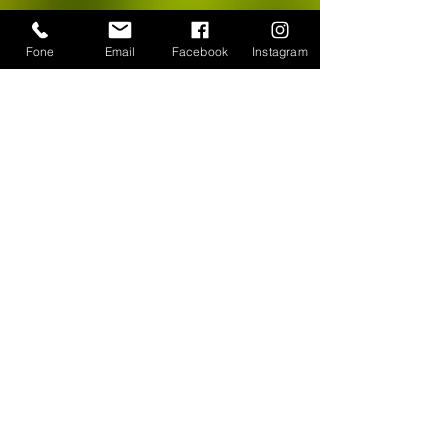
Share
Fone
Email
Facebook
Instagram
CONTATO
WhatsApp:
(11) 94384-8286
Seg à sex das 9h ás 18h
Loja Física: Rua Cayowaá, 1745
Sábado das 10h às 17h
Sumaré - São Paulo / SP
E-mail:
escultura-viva@hotmail.com
FORMAS DE PAGAMENTO
©
2018-2025
, Escultura Viva. Desenvolvido por
Roberto Basile
Proibido cópia total ou parcial - Todos direitos
reservados