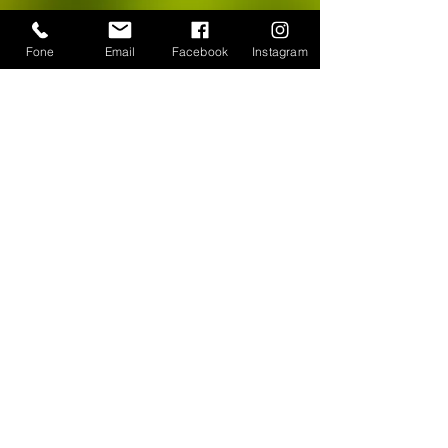
Fone
Email
Facebook
Instagram
CONTATO
WhatsApp:
(11) 94384-8286
Seg à sex das 9h ás 18h
Loja Física: Rua Cayowaá, 1745
Sábado das 10h às 17h
Sumaré - São Paulo / SP
E-mail:
escultura-viva@hotmail.com
FORMAS DE PAGAMENTO
©
2018-2025
, Escultura Viva. Desenvolvido por
Roberto Basile
Proibido cópia total ou parcial - Todos direitos
reservados