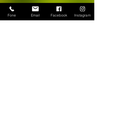
Fone
Email
Facebook
Instagram
CONTATO
WhatsApp:
(11) 94384-8286
Seg à sex das 9h ás 18h
Loja Física: Rua Cayowaá, 1745
Sábado das 10h às 17h
Sumaré - São Paulo / SP
E-mail:
escultura-viva@hotmail.com
FORMAS DE PAGAMENTO
©
2018-2025
, Escultura Viva. Desenvolvido por
Roberto Basile
Proibido cópia total ou parcial - Todos direitos
reservados