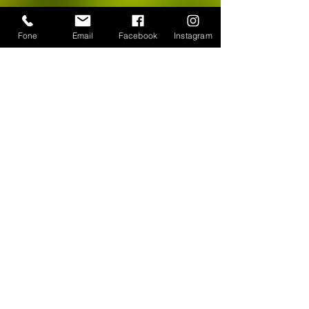
Fone
Email
Facebook
Instagram
CONTATO
WhatsApp:
(11) 94384-8286
Seg à sex das 9h ás 18h
Loja Física: Rua Cayowaá, 1745
Sábado das 10h às 17h
Sumaré - São Paulo / SP
E-mail:
escultura-viva@hotmail.com
FORMAS DE PAGAMENTO
©
2018-2025
, Escultura Viva. Desenvolvido por
Roberto Basile
Proibido cópia total ou parcial - Todos direitos
reservados