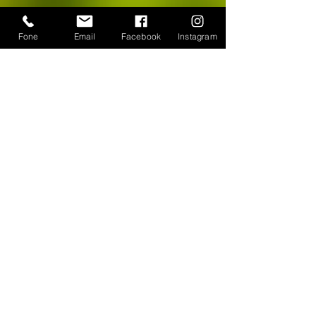
Fone
Email
Facebook
Instagram
CONTATO
WhatsApp:
(11) 94384-8286
Seg à sex das 9h ás 18h
Loja Física: Rua Cayowaá, 1745
Sábado das 10h às 17h
Sumaré - São Paulo / SP
E-mail:
escultura-viva@hotmail.com
FORMAS DE PAGAMENTO
©
2018-2025
, Escultura Viva. Desenvolvido por
Roberto Basile
Proibido cópia total ou parcial - Todos direitos
reservados