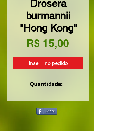
Drosera
burmannii
"Hong Kong"
Preço
R$ 15,00
Inserir no pedido
Quantidade:
Pacote de 30 a 50 sementes.
Share