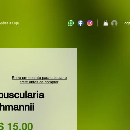
Sobre a Loja
Loga
Entre em contato para calcular o
frete antes de comprar
puscularia
ehmannii
Preço
$ 15,00