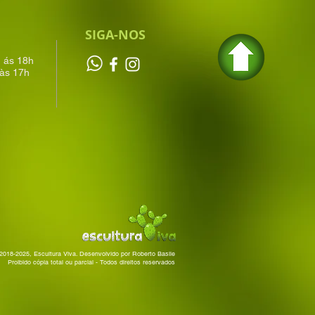
SIGA-NOS
h ás 18h
às 17h
2018-2025, Escultura Viva. Desenvolvido por Roberto Basile
Proibido cópia total ou parcial - Todos direitos reservados