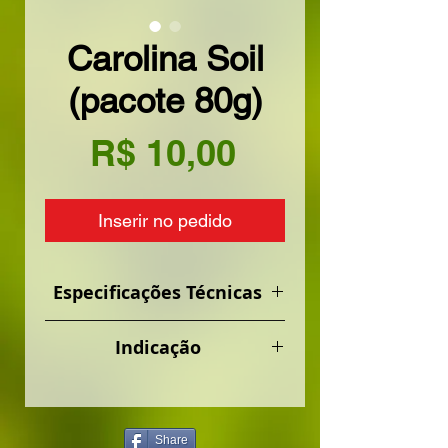
Carolina Soil
(pacote 80g)
Preço
R$ 10,00
Inserir no pedido
Especificações Técnicas
Composição:
turfa de
Indicação
sphagnum, vermiculita
expandida, calcário
Suculentas, rosa do deserto,
dolomitico, gesso agrícola e
reflorestamento, nativas,
fertilizante NPK (traços).
café, cacau, frutíferas,
Share