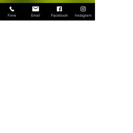
Fone
Email
Facebook
Instagram
CONTATO
WhatsApp:
(11) 94384-8286
Seg à sex das 9h ás 18h
Loja Física: Rua Cayowaá, 1745
Sábado das 10h às 17h
Sumaré - São Paulo / SP
E-mail:
escultura-viva@hotmail.com
FORMAS DE PAGAMENTO
©
2018-2025
, Escultura Viva. Desenvolvido por
Roberto Basile
Proibido cópia total ou parcial - Todos direitos
reservados