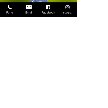
Share
Fone
Email
Facebook
Instagram
CONTATO
WhatsApp:
(11) 94384-8286
Seg à sex das 9h ás 18h
Loja Física: Rua Cayowaá, 1745
Sábado das 10h às 17h
Sumaré - São Paulo / SP
E-mail:
escultura-viva@hotmail.com
FORMAS DE PAGAMENTO
©
2018-2025
, Escultura Viva. Desenvolvido por
Roberto Basile
Proibido cópia total ou parcial - Todos direitos
reservados