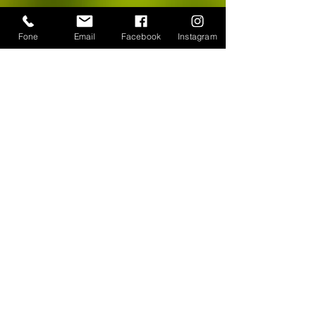
Fone
Email
Facebook
Instagram
CONTATO
WhatsApp:
(11) 94384-8286
Seg à sex das 9h ás 18h
Loja Física: Rua Cayowaá, 1745
Sábado das 10h às 17h
Sumaré - São Paulo / SP
E-mail:
escultura-viva@hotmail.com
FORMAS DE PAGAMENTO
©
2018-2025
, Escultura Viva. Desenvolvido por
Roberto Basile
Proibido cópia total ou parcial - Todos direitos
reservados