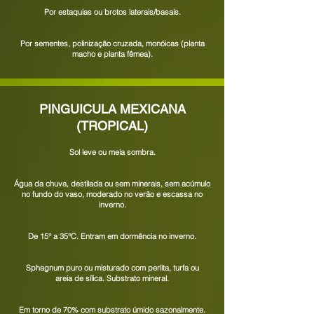
Por estaquias ou brotos laterais/basais.
Por sementes, polinização cruzada, monóicas (planta
macho e planta fêmea).
PINGUICULA MEXICANA
(TROPICAL)
Sol leve ou meia sombra.
Água da chuva, destilada ou sem minerais, sem acúmulo
no fundo do vaso, moderado no verão e escassa no
inverno.
De
15° a 35°C.
Entram em dormência no inverno.
Sphagnum puro ou misturado com perlita, turfa ou
areia de sílica. Substrato mineral.
Em torno de 70% com substrato úmido sazonalmente.