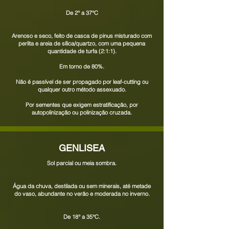
De
2
° a 37°C
Arenoso e seco, feito de casca de pinus misturado com
perlita e areia de sílica/quartzo, com uma pequena
quantidade de turfa (2:1:1).
Em torno de 80%.
Não é passível de ser propagado por leaf-cutting ou
qualquer outro método assexuado.
Por sementes que exigem estratificação, por
autopolinização ou polinização cruzada.
GENLISEA
Sol parcial ou meia sombra.
Água da chuva, destilada ou sem minerais, até metade
do vaso, abundante no verão e moderada no inverno.
De
18
° a 35°C.