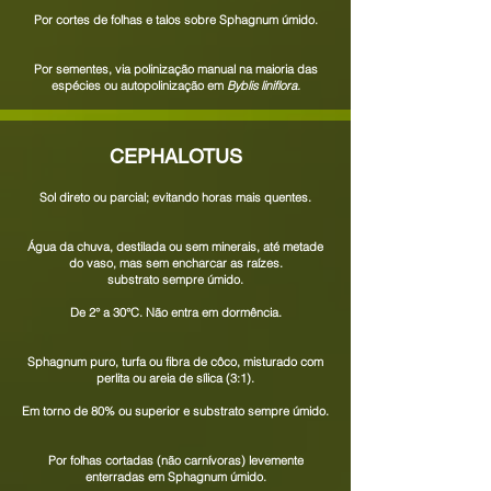
Por cortes de folhas e talos sobre Sphagnum úmido.
Por sementes, via polinização manual na maioria das
espécies ou autopolinização em
Byblis liniflora.
CEPHALOTUS
Sol direto ou parcial; evitando horas mais quentes.
Água da chuva, destilada ou sem minerais, até metade
do vaso, mas sem encharcar as raízes.
substrato sempre úmido.
De
2
° a 30°C. Não entra em dormência.
Sphagnum puro, turfa ou fibra de côco, misturado com
perlita ou areia de sílica (3:1).
Em torno de 80% ou superior e substrato sempre úmido.
Por folhas cortadas (não carnívoras) levemente
enterradas em Sphagnum úmido.