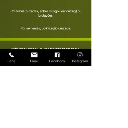
Por folhas puxadas, sobre musgo (leaf cutting) ou
brotações.
Por sementes, polinização cruzada.
PINGUICULA SUBTROPICAL
(TEMPERADO)
Fone
Email
Facebook
Instagram
Sol leve ou meia sombra.
Água da chuva, destilada ou sem minerais, sem acúmulo
no fundo do vaso, moderado no verão e escassa no
inverno.
De
5
° a 18°C.
Sphagnum puro ou misturado com perlita, turfa ou
areia de sílica. Substrato mineral.