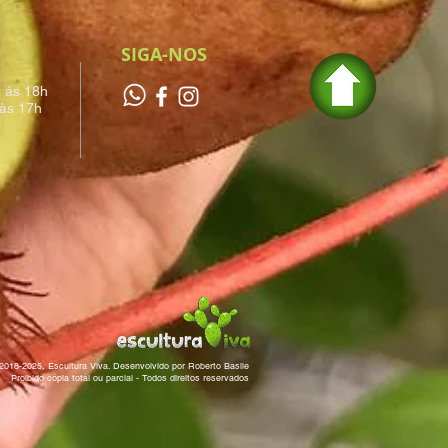
SIGA-NOS
h ás 18h
às 17h
2018-2025, Escultura Viva. Desenvolvido por Roberto Basile
Proibido cópia total ou parcial - Todos direitos reservados