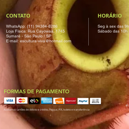
CONTATO
HORÁRIO
WhatsApp: (11) 94384-8286
Seg à sex das 9
Loja Física: Rua Cayowaá, 1745
Sábado das 10h 
Sumaré - São Paulo / SP
E-mail:
escultura-viva@hotmail.com
FORMAS DE PAGAMENTO
© 
Aceitamos cartões de débito e crédito, Paypal, PIX, boleto e transferência