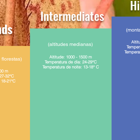
Hi
Intermediates
nds
(monta
Alti
(altitudes medianas)
Temper
Temperat
Altitude: 1000 - 1500 m
 florestas)
Temperatura de dia: 24-29°C
Temperatura de noite: 13-18° C
000 m
 27-32°C
: 18-21°C