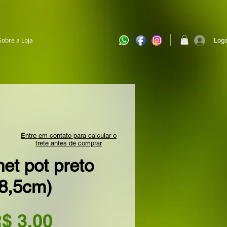
Sobre a Loja
Loga
Entre em contato para calcular o
frete antes de comprar
et pot preto
(8,5cm)
Preço
$ 3,00