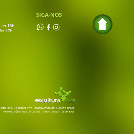
SIGA-NOS
h ás 18h
às 17h
2018-2025, Escultura Viva. Desenvolvido por Roberto Basile
Proibido cópia total ou parcial - Todos direitos reservados