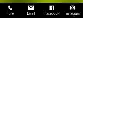
Fone
Email
Facebook
Instagram
CONTATO
WhatsApp:
(11) 94384-8286
Seg à sex das 9h ás 18h
Loja Física: Rua Cayowaá, 1745
Sábado das 10h às 17h
Sumaré - São Paulo / SP
E-mail:
escultura-viva@hotmail.com
FORMAS DE PAGAMENTO
©
2018-2025
, Escultura Viva. Desenvolvido por
Roberto Basile
Proibido cópia total ou parcial - Todos direitos
reservados