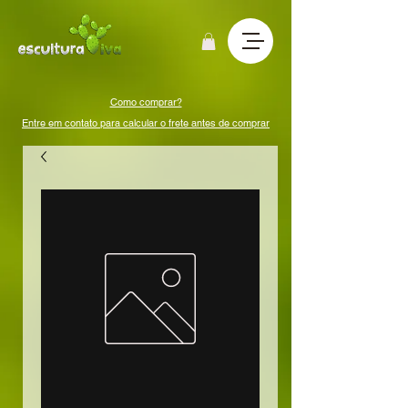
Como comprar?
Entre em contato para calcular o frete antes de comprar