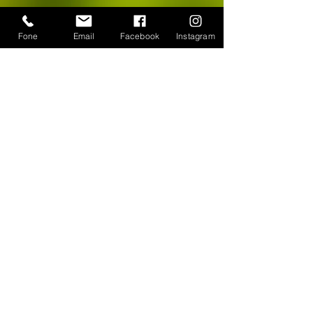
Fone
Email
Facebook
Instagram
CONTATO
WhatsApp:
(11) 94384-8286
Seg à sex das 9h ás 18h
Loja Física: Rua Cayowaá, 1745
Sábado das 10h às 17h
Sumaré - São Paulo / SP
E-mail:
escultura-viva@hotmail.com
FORMAS DE PAGAMENTO
©
2018-2025
, Escultura Viva. Desenvolvido por
Roberto Basile
Proibido cópia total ou parcial - Todos direitos
reservados